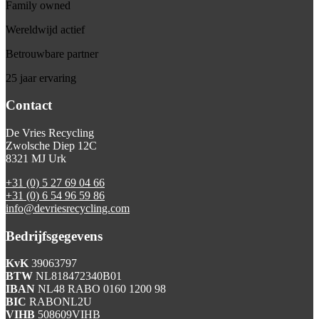
Family owned
Wereldwijd actief
Betrouwbare partner
25 jaar ervaring
Contact
De Vries Recycling
Zwolsche Diep 12C
8321 MJ Urk
+31 (0) 5 27 69 04 66
+31 (0) 6 54 96 59 86
info@devriesrecycling.com
Bedrijfsgegevens
KvK
39063797
BTW
NL818472340B01
IBAN
NL48 RABO 0160 1200 98
BIC
RABONL2U
VIHB
508609VIHB