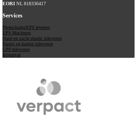
EORI
NL 818330417
Services
Piepschuim/EPS leveren
EPS Machines
Hard en zacht plastic inleveren
Papier en karton inleveren
EPP inleveren
Restafval