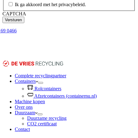
Ik ga akkoord met het privacybeleid.
CAPTCHA
7 69 0466
Complete recyclingpartner
Containers
Rolcontainers
Afzetcontainers (containernu.nl)
Machine kopen
Over ons
Duurzaam
Duurzame recycling
CO2 certificaat
Contact