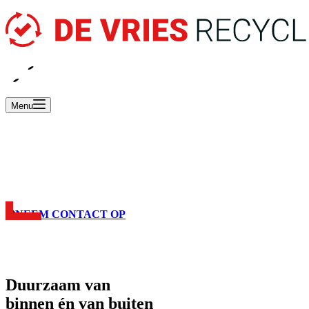
EN
NL
Menu
Hét recyclebedrijf met
R3-inrichting status
NEEM CONTACT OP
Duurzaam van
binnen én van buiten