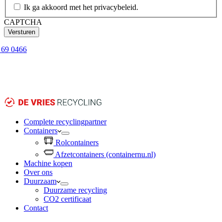
Ik ga akkoord met het privacybeleid.
CAPTCHA
7 69 0466
Complete recyclingpartner
Containers
Rolcontainers
Afzetcontainers (containernu.nl)
Machine kopen
Over ons
Duurzaam
Duurzame recycling
CO2 certificaat
Contact