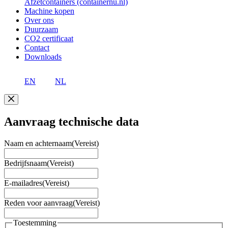
Afzetcontainers (containernu.nl)
Machine kopen
Over ons
Duurzaam
CO2 certificaat
Contact
Downloads
EN
NL
Aanvraag technische data
Naam en achternaam
(Vereist)
Bedrijfsnaam
(Vereist)
E-mailadres
(Vereist)
Reden voor aanvraag
(Vereist)
Toestemming