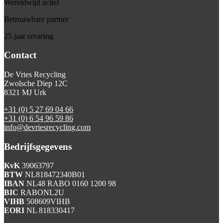
Wereldwijd actief
Betrouwbare partner
25 jaar ervaring
Contact
De Vries Recycling
Zwolsche Diep 12C
8321 MJ Urk
+31 (0) 5 27 69 04 66
+31 (0) 6 54 96 59 86
info@devriesrecycling.com
Bedrijfsgegevens
KvK
39063797
BTW
NL818472340B01
IBAN
NL48 RABO 0160 1200 98
BIC
RABONL2U
VIHB
508609VIHB
EORI
NL 818330417