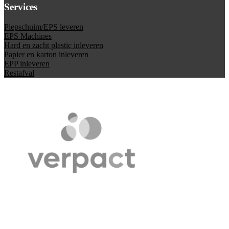
Services
Piepschuim/EPS leveren
EPS Machines
Hard en zacht plastic inleveren
Papier en karton inleveren
EPP inleveren
Restafval