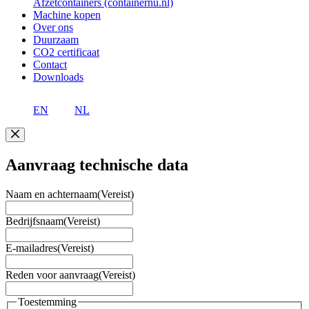
Afzetcontainers (containernu.nl)
Machine kopen
Over ons
Duurzaam
CO2 certificaat
Contact
Downloads
EN
NL
Aanvraag technische data
Naam en achternaam
(Vereist)
Bedrijfsnaam
(Vereist)
E-mailadres
(Vereist)
Reden voor aanvraag
(Vereist)
Toestemming