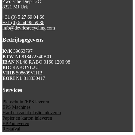
Zwolsche Diep 12C
8321 MJ Urk
+31 (0) 5 27 69 04 66
+31 (0) 6 54 96 59 86
info@devriesrecycling.com
Bedrijfsgegevens
KvK
39063797
BTW
NL818472340B01
IBAN
NL48 RABO 0160 1200 98
BIC
RABONL2U
VIHB
508609VIHB
EORI
NL 818330417
Services
Piepschuim/EPS leveren
EPS Machines
Hard en zacht plastic inleveren
Papier en karton inleveren
EPP inleveren
Restafval