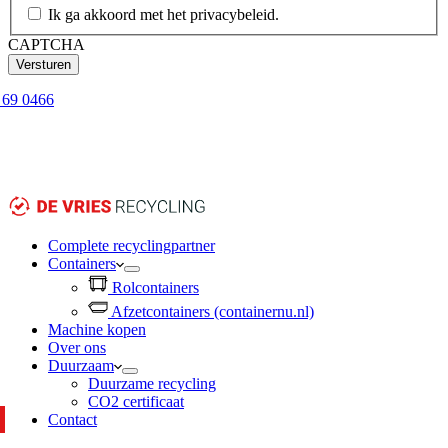
Ik ga akkoord met het privacybeleid.
CAPTCHA
7 69 0466
Complete recyclingpartner
Containers
Rolcontainers
Afzetcontainers (containernu.nl)
Machine kopen
Over ons
Duurzaam
Duurzame recycling
CO2 certificaat
Contact